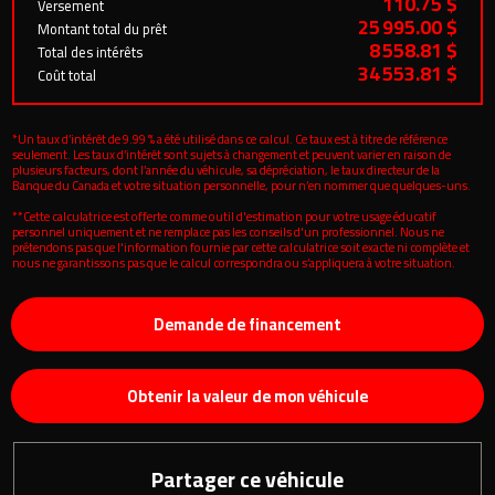
110.75 $
Versement
25 995.00 $
Montant total du prêt
8 558.81 $
Total des intérêts
34 553.81 $
Coût total
*Un taux d’intérêt de 9.99 % a été utilisé dans ce calcul. Ce taux est à titre de référence
seulement. Les taux d’intérêt sont sujets à changement et peuvent varier en raison de
plusieurs facteurs, dont l’année du véhicule, sa dépréciation, le taux directeur de la
Banque du Canada et votre situation personnelle, pour n’en nommer que quelques-uns.
**Cette calculatrice est offerte comme outil d'estimation pour votre usage éducatif
personnel uniquement et ne remplace pas les conseils d'un professionnel. Nous ne
prétendons pas que l'information fournie par cette calculatrice soit exacte ni complète et
nous ne garantissons pas que le calcul correspondra ou s’appliquera à votre situation.
Demande de financement
Obtenir la valeur de mon véhicule
Partager ce véhicule